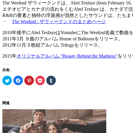
The Weeknd ザウィークンドは、Abel Tesfaye (born Febr
エチオピアとカナダの流れをくむAbel Tesfaye は、
R&Bの要素と独特の浮遊感が混然としたサウンドは、たち
・
The Weeknd : ザウィークンドのまとめページ
2010年後半にAbel TesfayeはYoutubeにThe Weeknd名義
2011年3月 ９曲のアルバム House of Balloonsをリリース。
2012年11月３枚組アルバム Trilogyをリリース。
2015年
オリジナルアルバム “Beauty Behind the Madness”
をリリ
共有:
ク
Facebook
ク
ク
ク
リ
で
リ
リ
リ
ッ
共
ッ
ッ
ッ
ク
有
ク
ク
ク
し
す
し
し
し
て
る
て
て
て
Twitter
に
Pinterest
Pocket
Tumblr
関連
で
は
で
で
で
共
ク
共
シ
共
有
リ
有
ェ
有
(新
ッ
(新
ア
(新
し
ク
し
(新
し
い
し
い
し
い
ウ
て
ウ
い
ウ
ィ
く
ィ
ウ
ィ
ン
だ
ン
ィ
ン