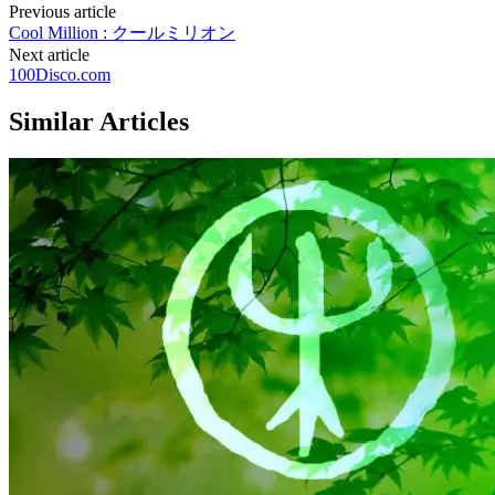
Post
Previous article
Cool Million : クールミリオン
navigation
Next article
100Disco.com
Similar Articles