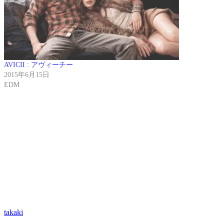
ド
さ
ド
ン
ド
ウ
い
ウ
ド
ウ
で
(新
で
ウ
で
開
し
開
で
開
き
い
き
開
き
ま
ウ
ま
き
ま
す)
ィ
す)
ま
す)
ン
す)
ド
ウ
AVICII : アヴィーチー
で
開
2015年6月15日
き
ま
EDM
す)
takaki