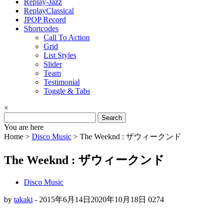
Replay-Jazz
ReplayClassical
JPOP Record
Shortcodes
Call To Action
Grid
List Styles
Slider
Team
Testimonial
Toggle & Tabs
×
Search
for:
You are here
Home >
Disco Music
>
The Weeknd : ザウィークンド
The Weeknd : ザウィークンド
Disco Music
by
takaki
-
2015年6月14日
2020年10月18日
0
274